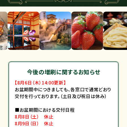
今後の増刷に関するお知らせ
【8月6
日
（木）14
:00
更新
】
お盆期間中につきましても、各窓口で通常どおり
交付を行っております。
（土日及び祝日は休み）
■お盆期間における交付日程
8月8日（土） 休止
8月9日（日） 休止